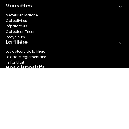
Vous êtes
Metteur en Marché
Collectivités
Réparateurs
Collecteur, Trieur
Recycleurs
La filière
Les acteurs de la filière
Le cadre réglementaire
Ils l'ont fait
Nos dispositifs
Collecte
Recyclage
Seconde main
Tri
Réparation
Nous connaître
Refashion en bref
Nos champs d'action
Notre Gouvernance